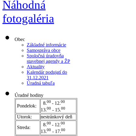
Obec
Základné informácie
Samospráva obce
Spoločná úradovňa
stavebnej agendy a ŽP
Aktuality
Kalendár podujatí do
31.12.2021
Úradná tabuľa
Úradné hodiny
00
00
8.
- 12.
Pondelok:
00
00
13.
- 15.
Utorok:
nestránkový deň
0
0
00
8.
- 12.
Streda:
00
00
13.
- 17.