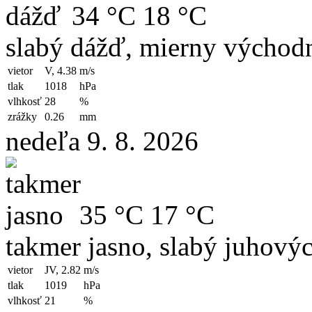
34 °C
18 °C
slabý dážď, mierny východn
vietor
V, 4.38
m/s
tlak
1018
hPa
vlhkosť
28
%
zrážky
0.26
mm
nedeľa 9. 8. 2026
35 °C
17 °C
takmer jasno, slabý juhový
vietor
JV, 2.82
m/s
tlak
1019
hPa
vlhkosť
21
%