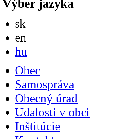
Výber jazyka
Slovensky
sk
English
en
Magyar
hu
Obec
Samospráva
Obecný úrad
Udalosti v obci
Inštitúcie