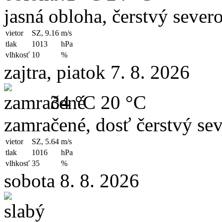
jasná obloha, čerstvý sever
vietor
SZ, 9.16
m/s
tlak
1013
hPa
vlhkosť
10
%
zajtra, piatok 7. 8. 2026
34 °C
20 °C
zamračené, dosť čerstvý se
vietor
SZ, 5.64
m/s
tlak
1016
hPa
vlhkosť
35
%
sobota 8. 8. 2026