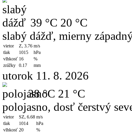
39 °C
20 °C
slabý dážď, mierny západný
vietor
Z, 3.76
m/s
tlak
1015
hPa
vlhkosť
16
%
zrážky
0.17
mm
utorok 11. 8. 2026
38 °C
21 °C
polojasno, dosť čerstvý sev
vietor
SZ, 6.68
m/s
tlak
1014
hPa
vlhkosť
20
%