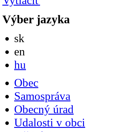
Výber jazyka
Slovensky
sk
English
en
Magyar
hu
Obec
Samospráva
Obecný úrad
Udalosti v obci