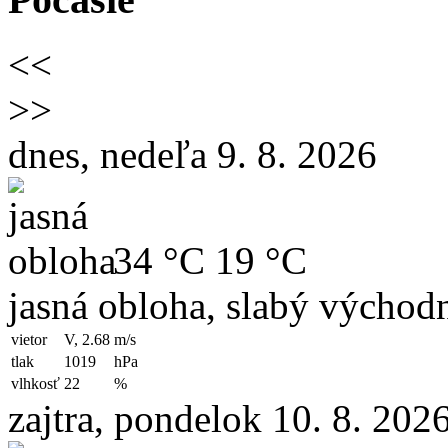
<<
>>
dnes, nedeľa 9. 8. 2026
34 °C
19 °C
jasná obloha, slabý východn
vietor
V, 2.68
m/s
tlak
1019
hPa
vlhkosť
22
%
zajtra, pondelok 10. 8. 202