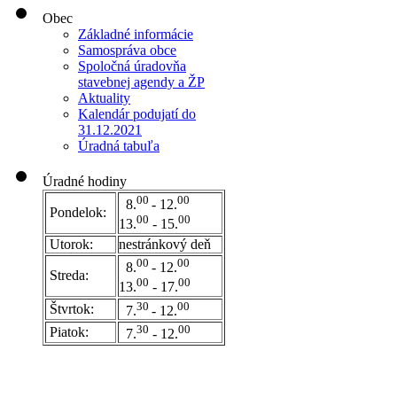
Obec
Základné informácie
Samospráva obce
Spoločná úradovňa
stavebnej agendy a ŽP
Aktuality
Kalendár podujatí do
31.12.2021
Úradná tabuľa
Úradné hodiny
00
00
8.
- 12.
Pondelok:
00
00
13.
- 15.
Utorok:
nestránkový deň
0
0
00
8.
- 12.
Streda:
00
00
13.
- 17.
30
00
Štvrtok:
7.
- 12.
30
00
Piatok:
7.
- 12.