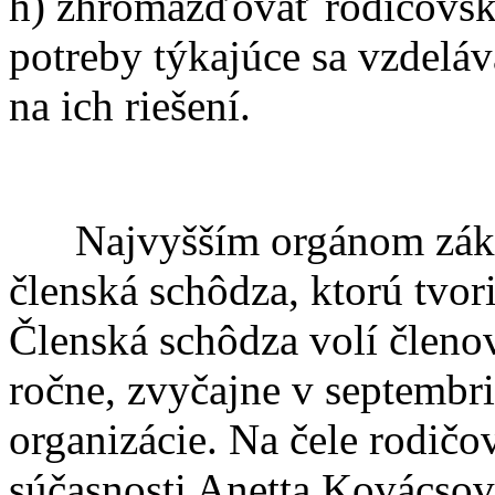
h) zhromažďovať rodičovsk
potreby týkajúce sa vzdeláv
na ich riešení.
Najvyšším orgánom základ
členská schôdza, ktorú tvor
Členská schôdza volí členov
ročne, zvyčajne v septembri
organizácie. Na čele rodičo
súčasnosti Anetta Kovácsov