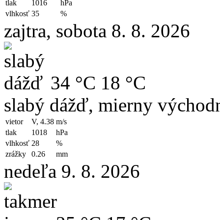
tlak
1016
hPa
vlhkosť
35
%
zajtra, sobota 8. 8. 2026
34 °C
18 °C
slabý dážď, mierny východn
vietor
V, 4.38
m/s
tlak
1018
hPa
vlhkosť
28
%
zrážky
0.26
mm
nedeľa 9. 8. 2026