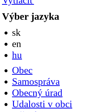
Výber jazyka
Slovensky
sk
English
en
Magyar
hu
Obec
Samospráva
Obecný úrad
Udalosti v obci