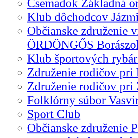
Csemadok Základná or
Klub dôchodcov Jázm
Občianske združenie v
ÖRDÖNGŐS Borászok és
Klub športových rybá
Združenie rodičov pr
Združenie rodičov pri
Folklórny súbor Vasvi
Sport Club
Občianske združenie P