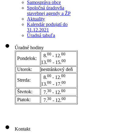
Samospráva obce
Spoločná úradovňa
stavebnej agendy a ŽP
Aktuality
Kalendár podujatí do
31.12.2021
Úradná tabuľa
Úradné hodiny
00
00
8.
- 12.
Pondelok:
00
00
13.
- 15.
Utorok:
nestránkový deň
0
0
00
8.
- 12.
Streda:
00
00
13.
- 17.
30
00
Štvrtok:
7.
- 12.
30
00
Piatok:
7.
- 12.
Kontakt