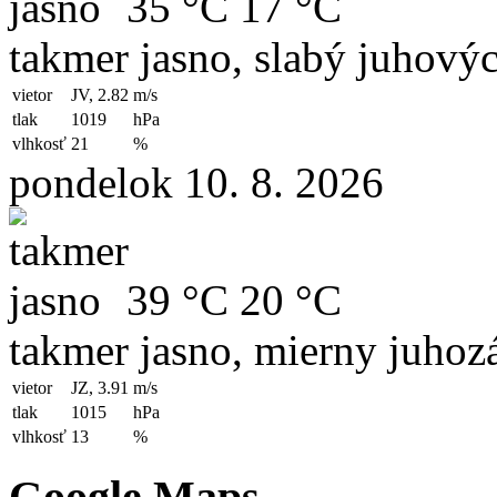
35 °C
17 °C
takmer jasno, slabý juhový
vietor
JV, 2.82
m/s
tlak
1019
hPa
vlhkosť
21
%
pondelok 10. 8. 2026
39 °C
20 °C
takmer jasno, mierny juhoz
vietor
JZ, 3.91
m/s
tlak
1015
hPa
vlhkosť
13
%
Google Maps