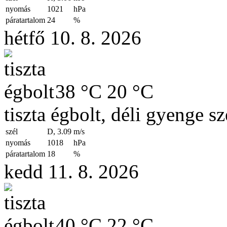
nyomás
1021
hPa
páratartalom
24
%
hétfő 10. 8. 2026
38 °C
20 °C
tiszta égbolt, déli gyenge sz
szél
D, 3.09
m/s
nyomás
1018
hPa
páratartalom
18
%
kedd 11. 8. 2026
40 °C
22 °C