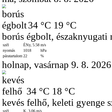
34 °C
19 °C
borús égbolt, északnyugati 
szél
ÉNy, 5.58
m/s
nyomás
1018
hPa
páratartalom
22
%
holnap, vasárnap 9. 8. 2026
34 °C
18 °C
kevés felhő, keleti gyenge s
szél
K, 3.06
m/s