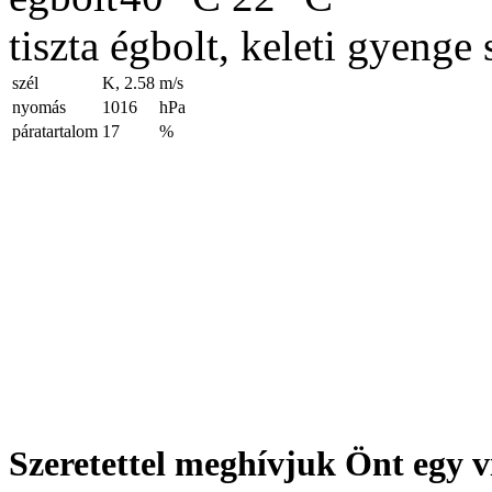
tiszta égbolt, keleti gyenge 
szél
K, 2.58
m/s
nyomás
1016
hPa
páratartalom
17
%
Szeretettel meghívjuk Önt egy v