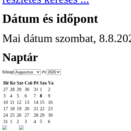
Dátum és időpont
Mai dátum
szombat
,
8.8.20
Naptár
hónap
év
Hé
Ke
Sze
Csü
Pé
Szo
Va
27
28
29
30
31
1
2
3
4
5
6
7
8
9
10
11
12
13
14
15
16
17
18
19
20
21
22
23
24
25
26
27
28
29
30
31
1
2
3
4
5
6