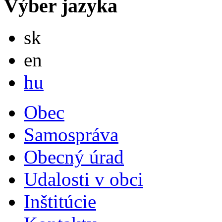
Výber jazyka
Slovensky
sk
English
en
Magyar
hu
Obec
Samospráva
Obecný úrad
Udalosti v obci
Inštitúcie