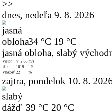
>>
dnes, nedeľa 9. 8. 2026
34 °C
19 °C
jasná obloha, slabý východn
vietor
V, 2.68
m/s
tlak
1019
hPa
vlhkosť
22
%
zajtra, pondelok 10. 8. 202
39 °C
20 °C