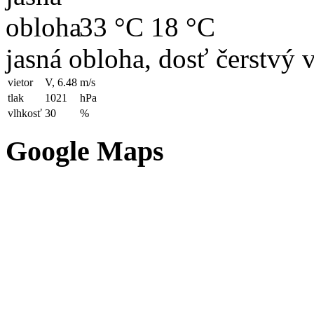
33 °C
18 °C
jasná obloha, dosť čerstvý 
vietor
V, 6.48
m/s
tlak
1021
hPa
vlhkosť
30
%
Google Maps