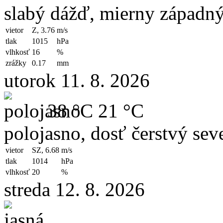
slabý dážď, mierny západný
vietor
Z, 3.76
m/s
tlak
1015
hPa
vlhkosť
16
%
zrážky
0.17
mm
utorok 11. 8. 2026
38 °C
21 °C
polojasno, dosť čerstvý sev
vietor
SZ, 6.68
m/s
tlak
1014
hPa
vlhkosť
20
%
streda 12. 8. 2026