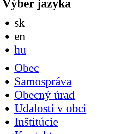
Výber jazyka
Slovensky
sk
English
en
Magyar
hu
Obec
Samospráva
Obecný úrad
Udalosti v obci
Inštitúcie