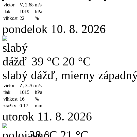
vietor
V, 2.68
m/s
tlak
1019
hPa
vlhkosť
22
%
pondelok 10. 8. 2026
39 °C
20 °C
slabý dážď, mierny západný
vietor
Z, 3.76
m/s
tlak
1015
hPa
vlhkosť
16
%
zrážky
0.17
mm
utorok 11. 8. 2026
38 °C
21 °C