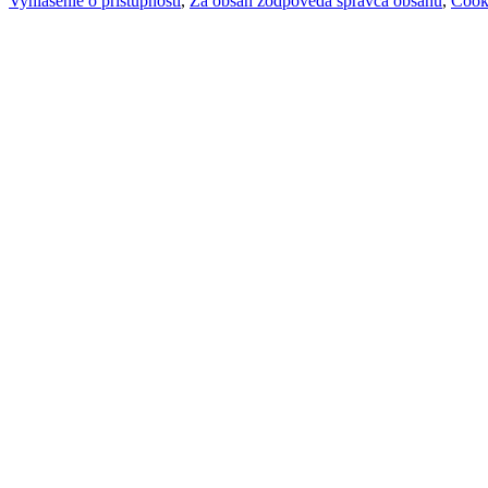
Vyhlásenie o prístupnosti
,
Za obsah zodpovedá správca obsahu
,
Cook