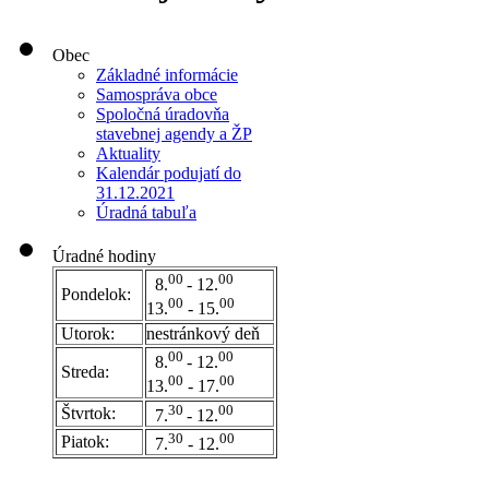
Obec
Základné informácie
Samospráva obce
Spoločná úradovňa
stavebnej agendy a ŽP
Aktuality
Kalendár podujatí do
31.12.2021
Úradná tabuľa
Úradné hodiny
00
00
8.
- 12.
Pondelok:
00
00
13.
- 15.
Utorok:
nestránkový deň
0
0
00
8.
- 12.
Streda:
00
00
13.
- 17.
30
00
Štvrtok:
7.
- 12.
30
00
Piatok:
7.
- 12.