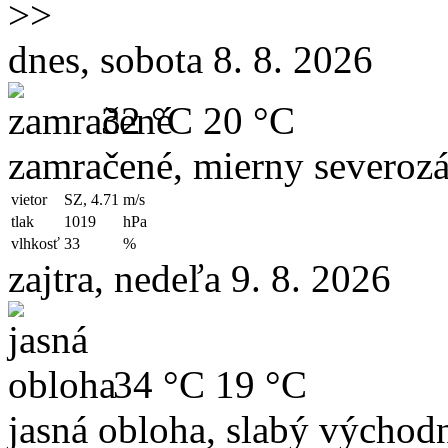
>>
dnes, sobota 8. 8. 2026
32 °C
20 °C
zamračené, mierny severozá
vietor
SZ, 4.71
m/s
tlak
1019
hPa
vlhkosť
33
%
zajtra, nedeľa 9. 8. 2026
34 °C
19 °C
jasná obloha, slabý východn