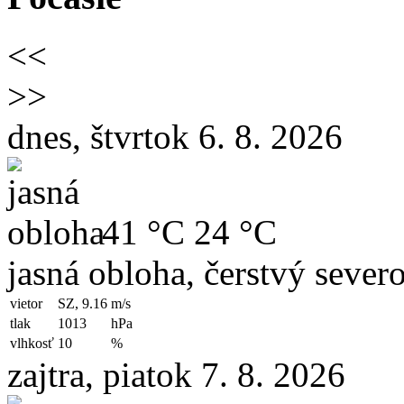
<<
>>
dnes, štvrtok 6. 8. 2026
41 °C
24 °C
jasná obloha, čerstvý sever
vietor
SZ, 9.16
m/s
tlak
1013
hPa
vlhkosť
10
%
zajtra, piatok 7. 8. 2026