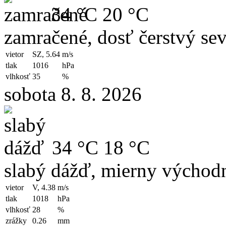
34 °C
20 °C
zamračené, dosť čerstvý se
vietor
SZ, 5.64
m/s
tlak
1016
hPa
vlhkosť
35
%
sobota 8. 8. 2026
34 °C
18 °C
slabý dážď, mierny východn
vietor
V, 4.38
m/s
tlak
1018
hPa
vlhkosť
28
%
zrážky
0.26
mm