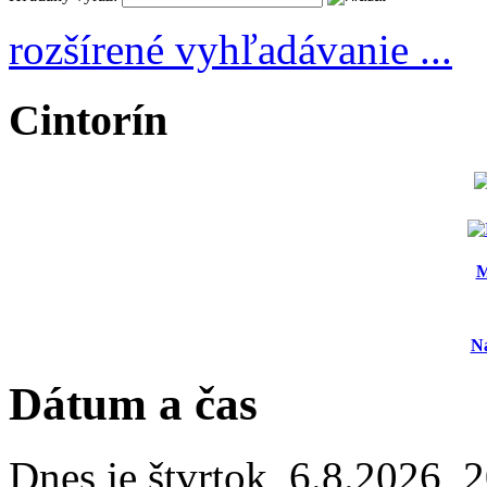
rozšírené vyhľadávanie ...
Cintorín
M
N
Dátum a čas
Dnes je
štvrtok
,
6.8.2026
,
2