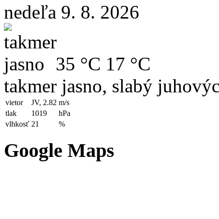
nedeľa 9. 8. 2026
35 °C
17 °C
takmer jasno, slabý juhový
vietor
JV, 2.82
m/s
tlak
1019
hPa
vlhkosť
21
%
Google Maps