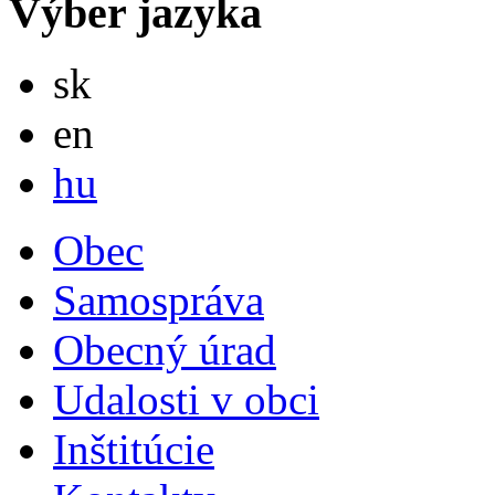
Výber jazyka
Slovensky
sk
English
en
Magyar
hu
Obec
Samospráva
Obecný úrad
Udalosti v obci
Inštitúcie