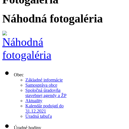
Náhodná fotogaléria
Obec
Základné informácie
Samospráva obce
Spoločná úradovňa
stavebnej agendy a ŽP
Aktuality
Kalendár podujatí do
31.12.2021
Úradná tabuľa
Úradné hodiny