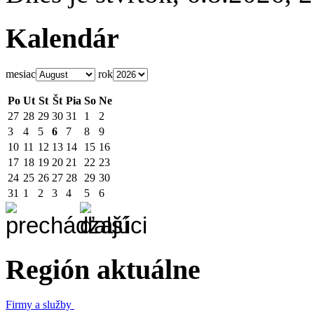
Kalendár
mesiac
rok
Po
Ut
St
Št
Pia
So
Ne
27
28
29
30
31
1
2
3
4
5
6
7
8
9
10
11
12
13
14
15
16
17
18
19
20
21
22
23
24
25
26
27
28
29
30
31
1
2
3
4
5
6
Región aktuálne
Firmy a služby