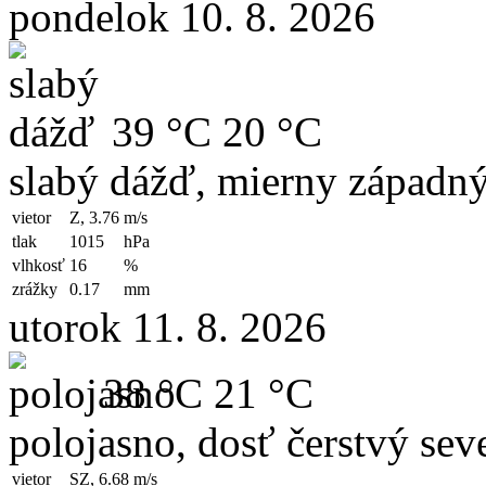
pondelok 10. 8. 2026
39 °C
20 °C
slabý dážď, mierny západný
vietor
Z, 3.76
m/s
tlak
1015
hPa
vlhkosť
16
%
zrážky
0.17
mm
utorok 11. 8. 2026
38 °C
21 °C
polojasno, dosť čerstvý sev
vietor
SZ, 6.68
m/s