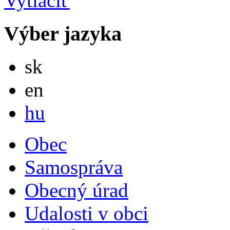
Výber jazyka
Slovensky
sk
English
en
Magyar
hu
Obec
Samospráva
Obecný úrad
Udalosti v obci