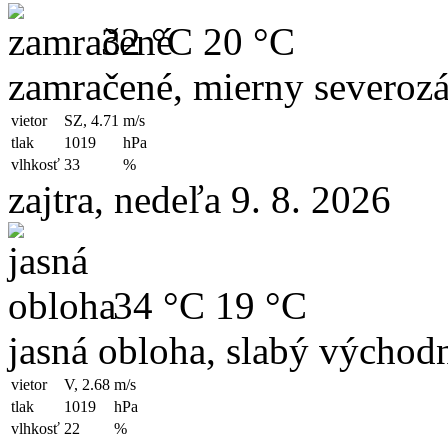
32 °C
20 °C
zamračené, mierny severozá
vietor
SZ, 4.71
m/s
tlak
1019
hPa
vlhkosť
33
%
zajtra, nedeľa 9. 8. 2026
34 °C
19 °C
jasná obloha, slabý východn
vietor
V, 2.68
m/s
tlak
1019
hPa
vlhkosť
22
%