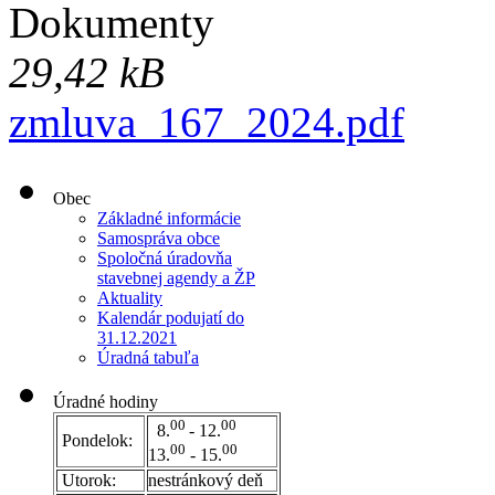
Dokumenty
29,42 kB
zmluva_167_2024.pdf
Obec
Základné informácie
Samospráva obce
Spoločná úradovňa
stavebnej agendy a ŽP
Aktuality
Kalendár podujatí do
31.12.2021
Úradná tabuľa
Úradné hodiny
00
00
8.
- 12.
Pondelok:
00
00
13.
- 15.
Utorok:
nestránkový deň