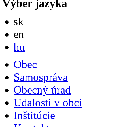
Výber jazyka
Slovensky
sk
English
en
Magyar
hu
Obec
Samospráva
Obecný úrad
Udalosti v obci
Inštitúcie