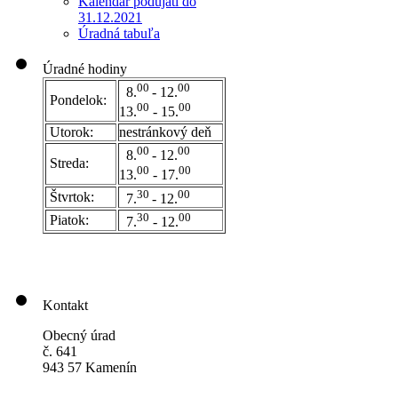
Kalendár podujatí do
31.12.2021
Úradná tabuľa
Úradné hodiny
00
00
8.
- 12.
Pondelok:
00
00
13.
- 15.
Utorok:
nestránkový deň
0
0
00
8.
- 12.
Streda:
00
00
13.
- 17.
30
00
Štvrtok:
7.
- 12.
30
00
Piatok:
7.
- 12.
Kontakt
Obecný úrad
č. 641
943 57 Kamenín