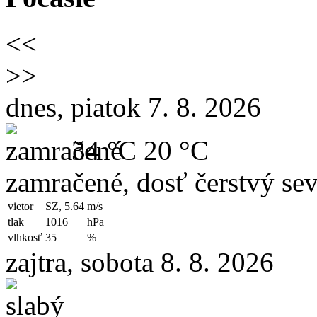
<<
>>
dnes, piatok 7. 8. 2026
34 °C
20 °C
zamračené, dosť čerstvý se
vietor
SZ, 5.64
m/s
tlak
1016
hPa
vlhkosť
35
%
zajtra, sobota 8. 8. 2026