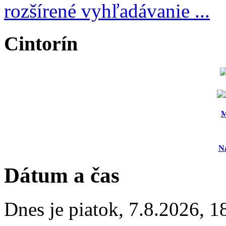
rozšírené vyhľadávanie ...
Cintorín
M
N
Dátum a čas
Dnes je
piatok
,
7.8.2026
,
1