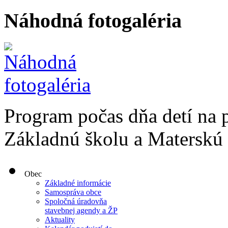
Náhodná fotogaléria
Program počas dňa detí na 
Základnú školu a Materskú
Obec
Základné informácie
Samospráva obce
Spoločná úradovňa
stavebnej agendy a ŽP
Aktuality