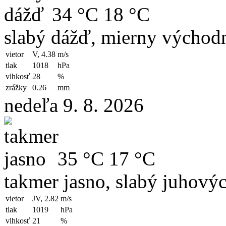
34 °C
18 °C
slabý dážď, mierny východn
vietor
V, 4.38
m/s
tlak
1018
hPa
vlhkosť
28
%
zrážky
0.26
mm
nedeľa 9. 8. 2026
35 °C
17 °C
takmer jasno, slabý juhový
vietor
JV, 2.82
m/s
tlak
1019
hPa
vlhkosť
21
%