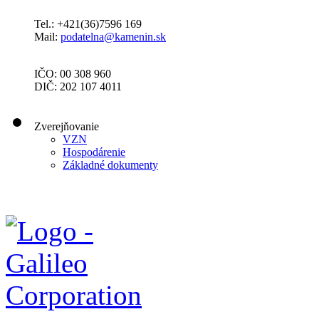
Tel.: +421(36)7596 169
Mail:
podatelna@kamenin.sk
IČO: 00 308 960
DIČ: 202 107 4011
Zverejňovanie
VZN
Hospodárenie
Základné dokumenty