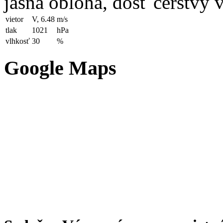
jasná obloha, dosť čerstvý 
vietor
V, 6.48
m/s
tlak
1021
hPa
vlhkosť
30
%
Google Maps