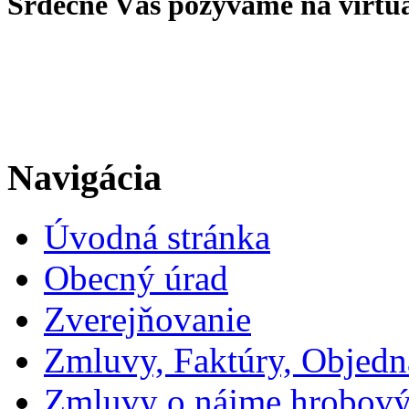
Srdečne Vás pozývame na virtu
Navigácia
Úvodná stránka
Obecný úrad
Zverejňovanie
Zmluvy, Faktúry, Objed
Zmluvy o nájme hrobový