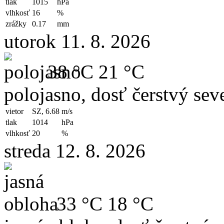
tlak
1015
hPa
vlhkosť
16
%
zrážky
0.17
mm
utorok 11. 8. 2026
38 °C
21 °C
polojasno, dosť čerstvý sev
vietor
SZ, 6.68
m/s
tlak
1014
hPa
vlhkosť
20
%
streda 12. 8. 2026
33 °C
18 °C