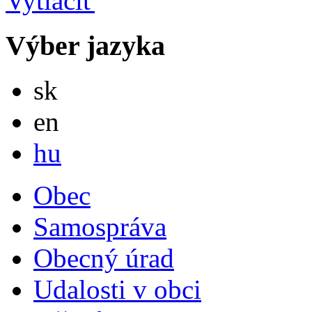
Výber jazyka
Slovensky
sk
English
en
Magyar
hu
Obec
Samospráva
Obecný úrad
Udalosti v obci