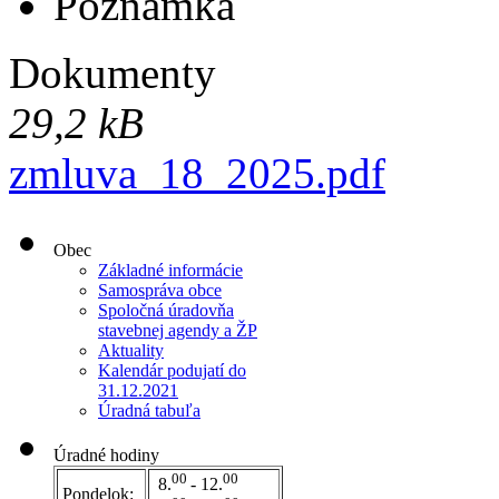
Poznámka
Dokumenty
29,2 kB
zmluva_18_2025.pdf
Obec
Základné informácie
Samospráva obce
Spoločná úradovňa
stavebnej agendy a ŽP
Aktuality
Kalendár podujatí do
31.12.2021
Úradná tabuľa
Úradné hodiny
00
00
8.
- 12.
Pondelok: