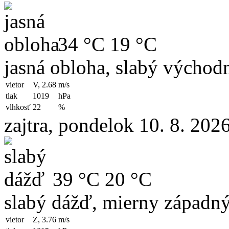
34 °C
19 °C
jasná obloha, slabý východn
vietor
V, 2.68
m/s
tlak
1019
hPa
vlhkosť
22
%
zajtra, pondelok 10. 8. 202
39 °C
20 °C
slabý dážď, mierny západný
vietor
Z, 3.76
m/s