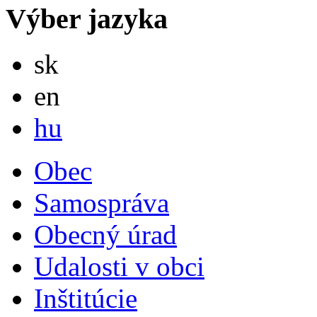
Výber jazyka
Slovensky
sk
English
en
Magyar
hu
Obec
Samospráva
Obecný úrad
Udalosti v obci
Inštitúcie