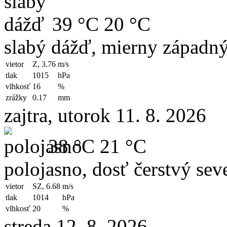
39 °C
20 °C
slabý dážď, mierny západný
vietor
Z, 3.76
m/s
tlak
1015
hPa
vlhkosť
16
%
zrážky
0.17
mm
zajtra, utorok 11. 8. 2026
38 °C
21 °C
polojasno, dosť čerstvý sev
vietor
SZ, 6.68
m/s
tlak
1014
hPa
vlhkosť
20
%
streda 12. 8. 2026