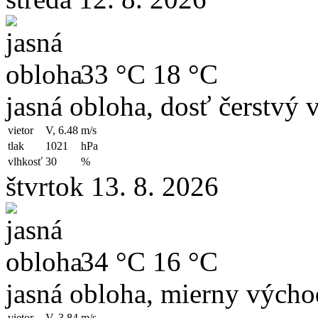
33 °C
18 °C
jasná obloha, dosť čerstvý 
vietor
V, 6.48
m/s
tlak
1021
hPa
vlhkosť
30
%
štvrtok 13. 8. 2026
34 °C
16 °C
jasná obloha, mierny výcho
vietor
V, 3.84
m/s