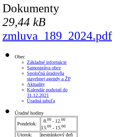
Dokumenty
29,44 kB
zmluva_189_2024.pdf
Obec
Základné informácie
Samospráva obce
Spoločná úradovňa
stavebnej agendy a ŽP
Aktuality
Kalendár podujatí do
31.12.2021
Úradná tabuľa
Úradné hodiny
00
00
8.
- 12.
Pondelok:
00
00
13.
- 15.
Utorok:
nestránkový deň