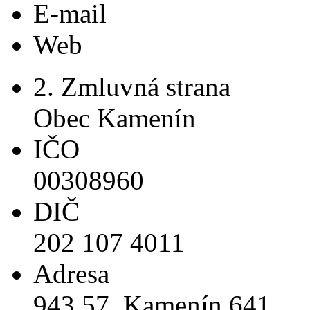
E-mail
Web
2. Zmluvná strana
Obec Kamenín
IČO
00308960
DIČ
202 107 4011
Adresa
943 57, Kamenín 641