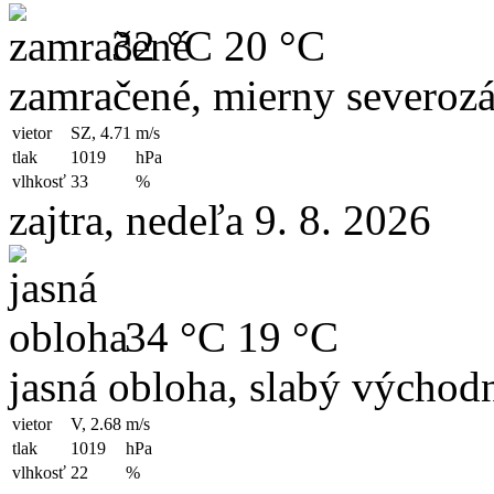
32 °C
20 °C
zamračené, mierny severozá
vietor
SZ, 4.71
m/s
tlak
1019
hPa
vlhkosť
33
%
zajtra, nedeľa 9. 8. 2026
34 °C
19 °C
jasná obloha, slabý východn
vietor
V, 2.68
m/s
tlak
1019
hPa
vlhkosť
22
%