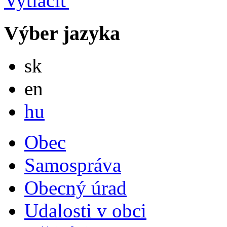
Výber jazyka
Slovensky
sk
English
en
Magyar
hu
Obec
Samospráva
Obecný úrad
Udalosti v obci