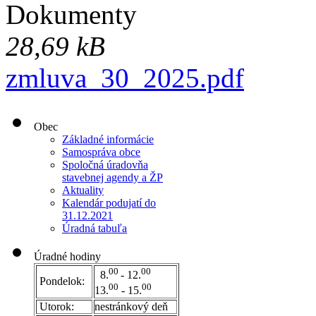
Dokumenty
28,69 kB
zmluva_30_2025.pdf
Obec
Základné informácie
Samospráva obce
Spoločná úradovňa
stavebnej agendy a ŽP
Aktuality
Kalendár podujatí do
31.12.2021
Úradná tabuľa
Úradné hodiny
00
00
8.
- 12.
Pondelok:
00
00
13.
- 15.
Utorok:
nestránkový deň