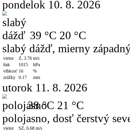
pondelok 10. 8. 2026
39 °C
20 °C
slabý dážď, mierny západný
vietor
Z, 3.76
m/s
tlak
1015
hPa
vlhkosť
16
%
zrážky
0.17
mm
utorok 11. 8. 2026
38 °C
21 °C
polojasno, dosť čerstvý sev
vietor
SZ, 6.68
m/s