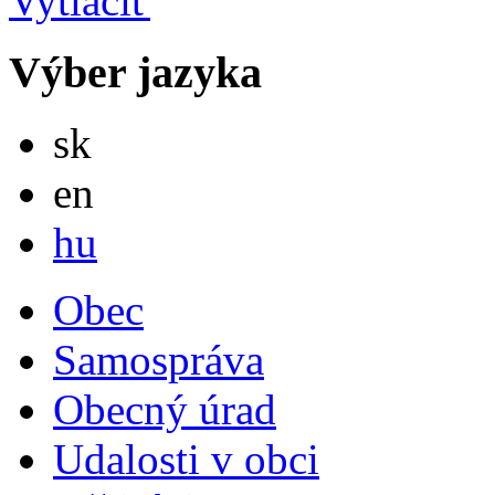
Výber jazyka
Slovensky
sk
English
en
Magyar
hu
Obec
Samospráva
Obecný úrad
Udalosti v obci