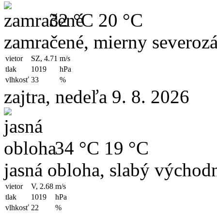
32 °C
20 °C
zamračené, mierny severozá
vietor
SZ, 4.71
m/s
tlak
1019
hPa
vlhkosť
33
%
zajtra, nedeľa 9. 8. 2026
34 °C
19 °C
jasná obloha, slabý východn
vietor
V, 2.68
m/s
tlak
1019
hPa
vlhkosť
22
%