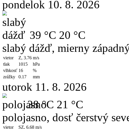
pondelok 10. 8. 2026
39 °C
20 °C
slabý dážď, mierny západný
vietor
Z, 3.76
m/s
tlak
1015
hPa
vlhkosť
16
%
zrážky
0.17
mm
utorok 11. 8. 2026
38 °C
21 °C
polojasno, dosť čerstvý sev
vietor
SZ, 6.68
m/s