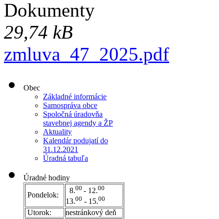
Dokumenty
29,74 kB
zmluva_47_2025.pdf
Obec
Základné informácie
Samospráva obce
Spoločná úradovňa
stavebnej agendy a ŽP
Aktuality
Kalendár podujatí do
31.12.2021
Úradná tabuľa
Úradné hodiny
00
00
8.
- 12.
Pondelok:
00
00
13.
- 15.
Utorok:
nestránkový deň