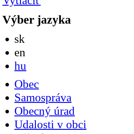
Výber jazyka
Slovensky
sk
English
en
Magyar
hu
Obec
Samospráva
Obecný úrad
Udalosti v obci