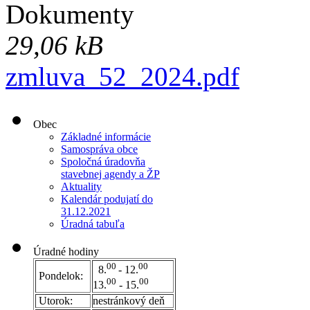
Dokumenty
29,06 kB
zmluva_52_2024.pdf
Obec
Základné informácie
Samospráva obce
Spoločná úradovňa
stavebnej agendy a ŽP
Aktuality
Kalendár podujatí do
31.12.2021
Úradná tabuľa
Úradné hodiny
00
00
8.
- 12.
Pondelok:
00
00
13.
- 15.
Utorok:
nestránkový deň