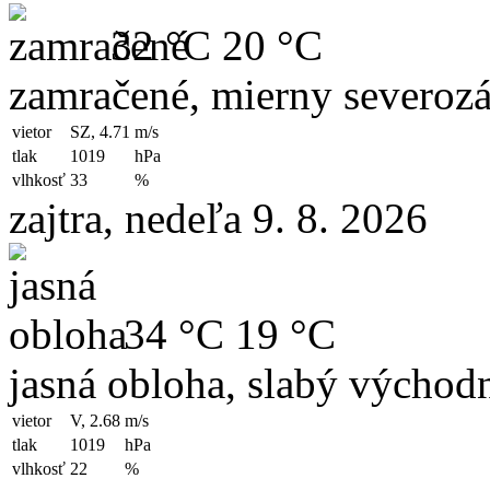
32 °C
20 °C
zamračené, mierny severozá
vietor
SZ, 4.71
m/s
tlak
1019
hPa
vlhkosť
33
%
zajtra, nedeľa 9. 8. 2026
34 °C
19 °C
jasná obloha, slabý východn
vietor
V, 2.68
m/s
tlak
1019
hPa
vlhkosť
22
%