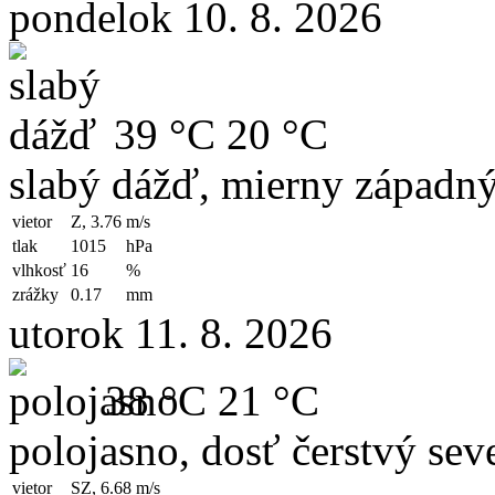
pondelok 10. 8. 2026
39 °C
20 °C
slabý dážď, mierny západný
vietor
Z, 3.76
m/s
tlak
1015
hPa
vlhkosť
16
%
zrážky
0.17
mm
utorok 11. 8. 2026
38 °C
21 °C
polojasno, dosť čerstvý sev
vietor
SZ, 6.68
m/s