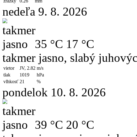
zrážky
0.26
mm
nedeľa 9. 8. 2026
35 °C
17 °C
takmer jasno, slabý juhový
vietor
JV, 2.82
m/s
tlak
1019
hPa
vlhkosť
21
%
pondelok 10. 8. 2026
39 °C
20 °C