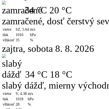
34 °C
20 °C
zamračené, dosť čerstvý se
vietor
SZ, 5.64
m/s
tlak
1016
hPa
vlhkosť
35
%
zajtra, sobota 8. 8. 2026
34 °C
18 °C
slabý dážď, mierny východn
vietor
V, 4.38
m/s
tlak
1018
hPa
vlhkosť
28
%