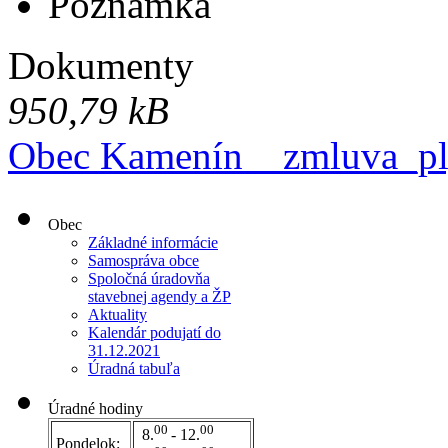
Poznámka
Dokumenty
950,79 kB
Obec Kamenín _ zmluva_pl
Obec
Základné informácie
Samospráva obce
Spoločná úradovňa
stavebnej agendy a ŽP
Aktuality
Kalendár podujatí do
31.12.2021
Úradná tabuľa
Úradné hodiny
00
00
8.
- 12.
Pondelok: