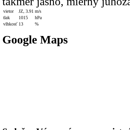
takmer jasno, mierny juhoz
vietor
JZ, 3.91
m/s
tlak
1015
hPa
vlhkosť
13
%
Google Maps