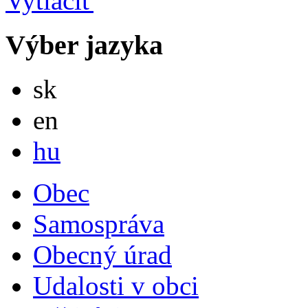
Výber jazyka
Slovensky
sk
English
en
Magyar
hu
Obec
Samospráva
Obecný úrad
Udalosti v obci