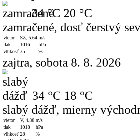
34 °C
20 °C
zamračené, dosť čerstvý se
vietor
SZ, 5.64
m/s
tlak
1016
hPa
vlhkosť
35
%
zajtra, sobota 8. 8. 2026
34 °C
18 °C
slabý dážď, mierny východn
vietor
V, 4.38
m/s
tlak
1018
hPa
vlhkosť
28
%