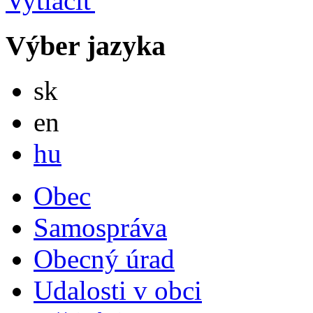
Výber jazyka
Slovensky
sk
English
en
Magyar
hu
Obec
Samospráva
Obecný úrad
Udalosti v obci