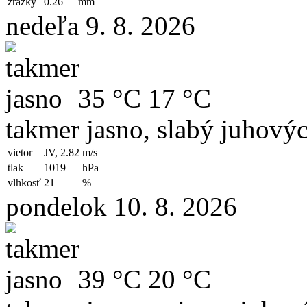
zrážky
0.26
mm
nedeľa 9. 8. 2026
35 °C
17 °C
takmer jasno, slabý juhový
vietor
JV, 2.82
m/s
tlak
1019
hPa
vlhkosť
21
%
pondelok 10. 8. 2026
39 °C
20 °C