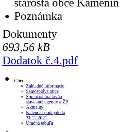
starosta obce Kamenín
Poznámka
Dokumenty
693,56 kB
Dodatok č.4.pdf
Obec
Základné informácie
Samospráva obce
Spoločná úradovňa
stavebnej agendy a ŽP
Aktuality
Kalendár podujatí do
31.12.2021
Úradná tabuľa