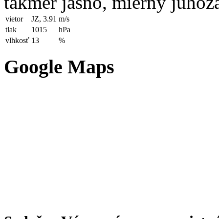
takmer jasno, mierny juhoz
vietor
JZ, 3.91
m/s
tlak
1015
hPa
vlhkosť
13
%
Google Maps