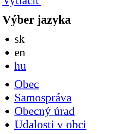
Výber jazyka
Slovensky
sk
English
en
Magyar
hu
Obec
Samospráva
Obecný úrad
Udalosti v obci