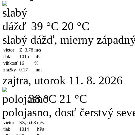
39 °C
20 °C
slabý dážď, mierny západný
vietor
Z, 3.76
m/s
tlak
1015
hPa
vlhkosť
16
%
zrážky
0.17
mm
zajtra, utorok 11. 8. 2026
38 °C
21 °C
polojasno, dosť čerstvý sev
vietor
SZ, 6.68
m/s
tlak
1014
hPa