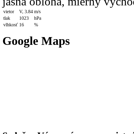
jasná obloha, mierny výcho
vietor
V, 3.84
m/s
tlak
1023
hPa
vlhkosť
16
%
Google Maps