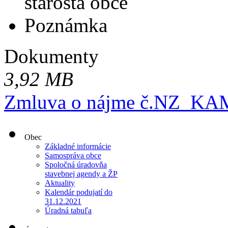
starosta obce
Poznámka
Dokumenty
3,92 MB
Zmluva o nájme č.NZ_KA
Obec
Základné informácie
Samospráva obce
Spoločná úradovňa
stavebnej agendy a ŽP
Aktuality
Kalendár podujatí do
31.12.2021
Úradná tabuľa