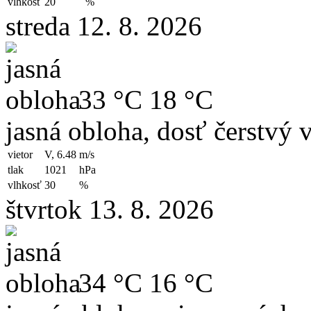
vlhkosť
20
%
streda 12. 8. 2026
33 °C
18 °C
jasná obloha, dosť čerstvý 
vietor
V, 6.48
m/s
tlak
1021
hPa
vlhkosť
30
%
štvrtok 13. 8. 2026
34 °C
16 °C