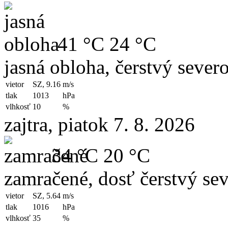
41 °C
24 °C
jasná obloha, čerstvý sever
vietor
SZ, 9.16
m/s
tlak
1013
hPa
vlhkosť
10
%
zajtra, piatok 7. 8. 2026
34 °C
20 °C
zamračené, dosť čerstvý se
vietor
SZ, 5.64
m/s
tlak
1016
hPa
vlhkosť
35
%