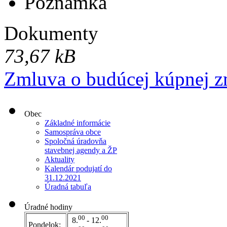
Poznámka
Dokumenty
73,67 kB
Zmluva o budúcej kúpnej z
Obec
Základné informácie
Samospráva obce
Spoločná úradovňa
stavebnej agendy a ŽP
Aktuality
Kalendár podujatí do
31.12.2021
Úradná tabuľa
Úradné hodiny
00
00
8.
- 12.
Pondelok: