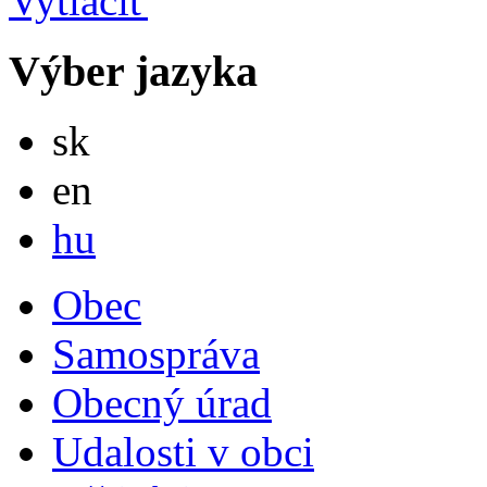
Výber jazyka
Slovensky
sk
English
en
Magyar
hu
Obec
Samospráva
Obecný úrad
Udalosti v obci