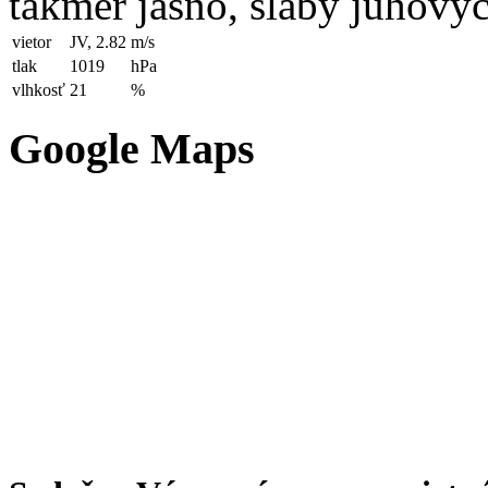
takmer jasno, slabý juhový
vietor
JV, 2.82
m/s
tlak
1019
hPa
vlhkosť
21
%
Google Maps