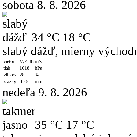
sobota 8. 8. 2026
34 °C
18 °C
slabý dážď, mierny východn
vietor
V, 4.38
m/s
tlak
1018
hPa
vlhkosť
28
%
zrážky
0.26
mm
nedeľa 9. 8. 2026
35 °C
17 °C